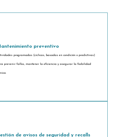
antenimiento preventivo
tividades programadas (cíclicas, basadas en condición o predictivas)
ra prevenir fallos, mantener la eficiencia y asegurar la fiabilidad
cnica.
estión de avisos de seguridad y recalls