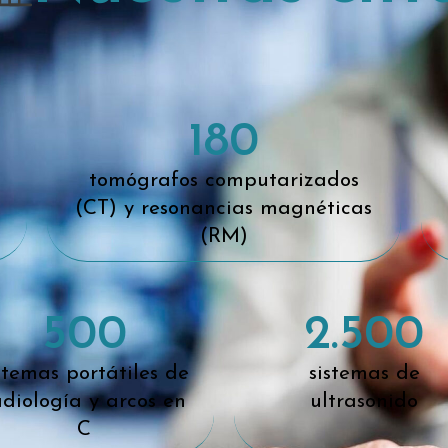
180
tomógrafos computarizados
(CT) y resonancias magnéticas
(RM)
500
2.5
00
stemas portátiles de
sistemas de
adiología y arcos en
ultrasonido
C