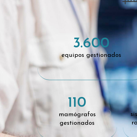
3.6
00
equipos gestionados
110
si
mamógrafos
r
gestionados