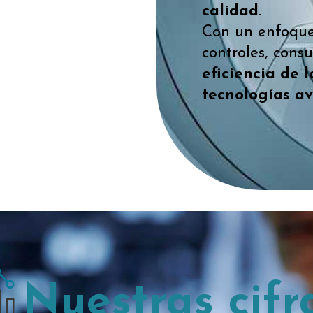
calidad
.
Con un enfoque
controles, cons
eficiencia de l
tecnologías a
Nuestras cifr