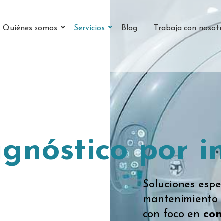
Quiénes somos
Servicios
Blog
Trabaja con nosot
gnóstico por 
Soluciones espe
mantenimiento 
con foco en
con