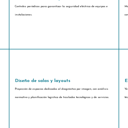
Controles periódicos para garantizar la seguridad eléctrica de equipos e
Mo
instalaciones.
co
Diseño de salas y layouts
E
Proyección de espacios dedicados al diagnóstico por imagen, con análisis
Ve
normativo y planificación logística de traslados tecnológicos y de servicios.
té