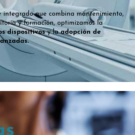
 integrado que combina mantenimiento,
ultoría y formación, optimizamos la
os dispositivos
y la
adopción de
vanzadas.
as