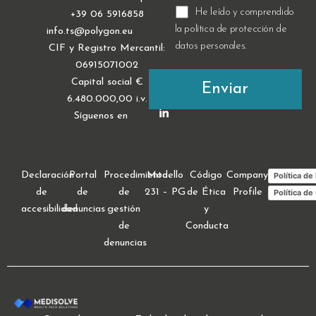
He leído y comprendido
+39 06 5916858
la política de
protección de
info.ts@polygon.eu
datos personales
.
CIF y Registro Mercantil:
06915071002
Capital social €
6.480.000,00 i.v.
Síguenos en
Declaración
Portal
Procedimiento
Modello
Código
Company
Política de
de
de
de
231 – PG
de Ética
Profile
Política de
accesibilidad
denuncias
gestión
y
de
Conducta
denuncias