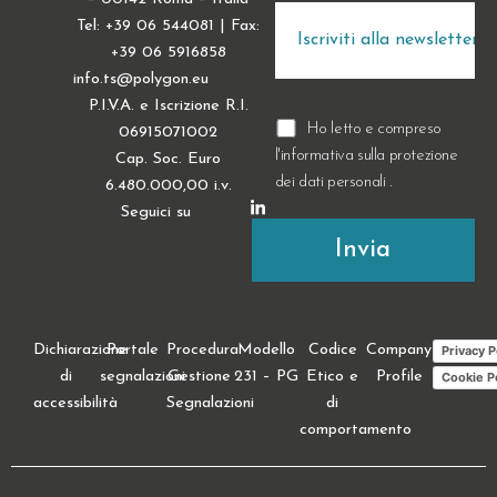
Tel: +39 06 544081 | Fax:
+39 06 5916858
info.ts@polygon.eu
P.I.V.A. e Iscrizione R.I.
Ho letto e compreso
06915071002
l'informativa sulla
protezione
Cap. Soc. Euro
dei dati personali
.
6.480.000,00 i.v.
Seguici su
Dichiarazione
Portale
Procedura
Modello
Codice
Company
Privacy P
di
segnalazioni
Gestione
231 – PG
Etico e
Profile
Cookie P
accessibilità
Segnalazioni
di
comportamento