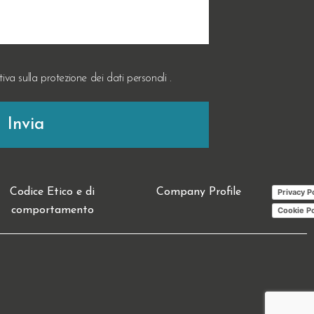
tiva sulla
protezione dei dati personali
.
Codice Etico e di
Company Profile
Privacy P
comportamento
Cookie Po