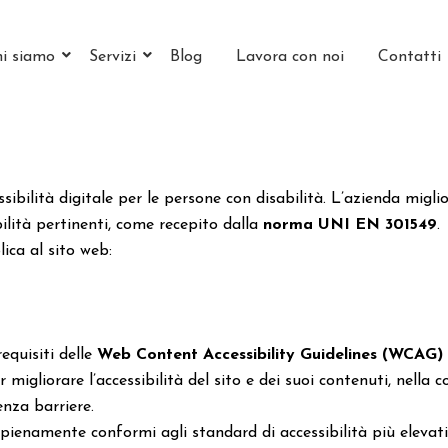
i siamo
Servizi
Blog
Lavora con noi
Contatti
sibilità digitale per le persone con disabilità. L’azienda migl
bilità pertinenti, come recepito dalla
norma UNI EN 301549
.
lica al sito web:
requisiti delle
Web Content Accessibility Guidelines (WCAG) 2
liorare l’accessibilità del sito e dei suoi contenuti, nella c
enza barriere.
ienamente conformi agli standard di accessibilità più elevati 