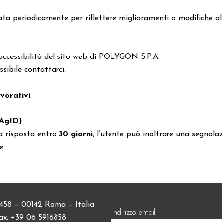
a periodicamente per riflettere miglioramenti o modifiche alle
’accessibilità del sito web di POLYGON S.P.A.
ssibile contattarci:
avorativi
.
(AgID)
ta risposta entro
30 giorni
, l’utente può inoltrare una segnalaz
e.
 458 – 00142 Roma – Italia
Indirizzo email
Fax: +39 06 5916858