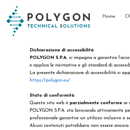
Vai
contenuto
al
Home
Ch
contenuto
Dichiarazione di accessibilità
POLYGON S.P.A.
si impegna a garantire l’acces
e applica le normative e gli standard di accessi
La presente dichiarazione di accessibilità si app
https://polygon.eu/
Stato di conformità
Questo sito web è
parzialmente conforme
ai 
POLYGON S.P.A. sta lavorando attivamente per mig
professionale garantire un utilizzo inclusivo e s
Alcuni contenuti potrebbero non essere ancora p