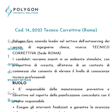
Vai
contenuto
al
contenuto
Cod. 14_2023 Tecnico Correttiva (Roma)
Polygon Spa, azienda leader nel settore dell’outsourcing dei
Esperienza
servizi di ingegneria clinica, ricerca TECNICO
almeno
CORRETTIVA (Sede ROMA)
1
I candidati verranno inseriti in un ambiente stimolate, con
anno
prospettiva di crescita, all’interno di un contesto di
commessa che consente di elevare il livello di conoscenze
di
tecnico-professionali.
esperienza
RUOLO
• E’ responsabile della manutenzione preventiva e
Sede
correttiva nel rispetto della pianificazione concordata con il
Roma
proprio responsabile
• Esegue gli interventi finalizzati a garantire la sicurezza