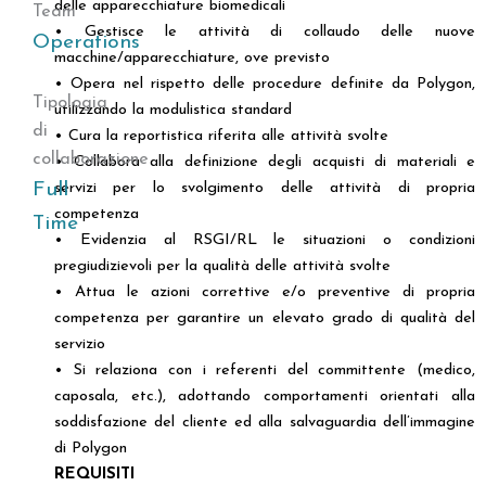
delle apparecchiature biomedicali
Team
• Gestisce le attività di collaudo delle nuove
Operations
macchine/apparecchiature, ove previsto
• Opera nel rispetto delle procedure definite da Polygon,
Tipologia
utilizzando la modulistica standard
di
• Cura la reportistica riferita alle attività svolte
collaborazione
• Collabora alla definizione degli acquisti di materiali e
Full
servizi per lo svolgimento delle attività di propria
competenza
Time
• Evidenzia al RSGI/RL le situazioni o condizioni
pregiudizievoli per la qualità delle attività svolte
• Attua le azioni correttive e/o preventive di propria
competenza per garantire un elevato grado di qualità del
servizio
• Si relaziona con i referenti del committente (medico,
caposala, etc.), adottando comportamenti orientati alla
soddisfazione del cliente ed alla salvaguardia dell’immagine
di Polygon
REQUISITI