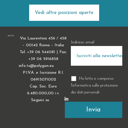
Vedi altre posizioni aperte
Via Laurentina 456 / 458
Indirizzo email
– 00142 Roma – Italia
Tel: +39 06 544081 | Fax:
+39 06 5916858
info.ts@polygon.eu
P.I.V.A. e Iscrizione R.I.
Ho letto e compreso
06915071002
l'informativa sulla
protezione
Cap. Soc. Euro
dei dati personali
.
6.480.000,00 i.v.
Seguici su