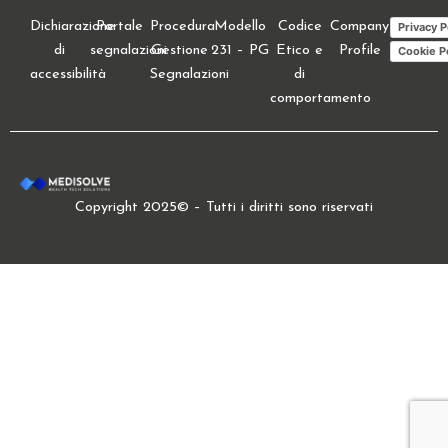
Dichiarazione
Portale
Procedura
Modello
Codice
Company
Privacy P
di
segnalazioni
Gestione
231 – PG
Etico e
Profile
Cookie P
accessibilità
Segnalazioni
di
comportamento
Copyright 2025© – Tutti i diritti sono riservati