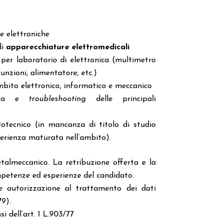
e elettroniche
di
apparecchiature elettromedicali
 per laboratorio di elettronica (multimetro
funzioni, alimentatore, etc.)
ambito elettronico, informatico e meccanico
cnica e
troubleshooting
delle principali
rotecnico (in mancanza di titolo di studio
esperienza maturata nell’ambito).
talmeccanico. La retribuzione offerta e la
mpetenze ed esperienze del candidato.
 e autorizzazione al trattamento dei dati
9).
i dell’art. 1 L.903/77