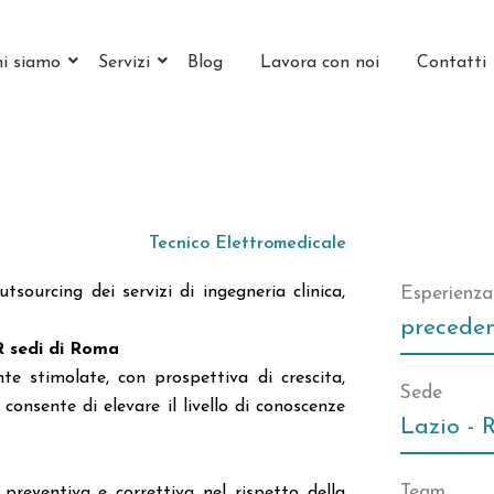
i siamo
Servizi
Blog
Lavora con noi
Contatti
Tecnico Elettromedicale
tsourcing dei servizi di ingegneria clinica,
Esperienza
precede
edi di Roma
te stimolate, con prospettiva di crescita,
Sede
consente di elevare il livello di conoscenze
Lazio -
Team
preventiva e correttiva nel rispetto della