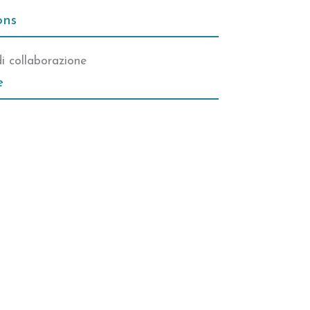
ons
di collaborazione
e