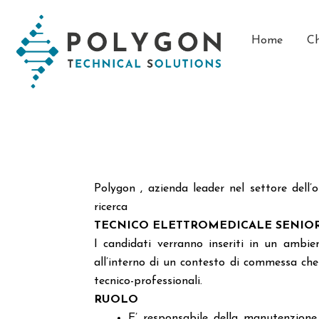
Vai
contenuto
al
Home
Ch
contenuto
Polygon , azienda leader nel settore dell’ou
ricerca
TECNICO ELETTROMEDICALE SENIOR s
I candidati verranno inseriti in un ambien
all’interno di un contesto di commessa che 
tecnico-professionali.
RUOLO
E’ responsabile della manutenzione 