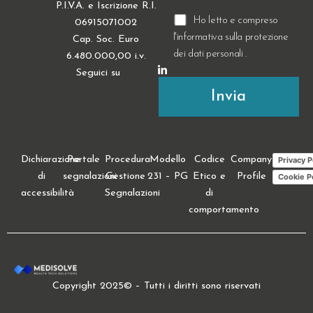
P.I.V.A. e Iscrizione R.I.
Ho letto e compreso
06915071002
l'informativa sulla
protezione
Cap. Soc. Euro
dei dati personali
.
6.480.000,00 i.v.
Seguici su
Dichiarazione
Portale
Procedura
Modello
Codice
Company
Privacy P
di
segnalazioni
Gestione
231 – PG
Etico e
Profile
Cookie P
accessibilità
Segnalazioni
di
comportamento
Copyright 2025© – Tutti i diritti sono riservati