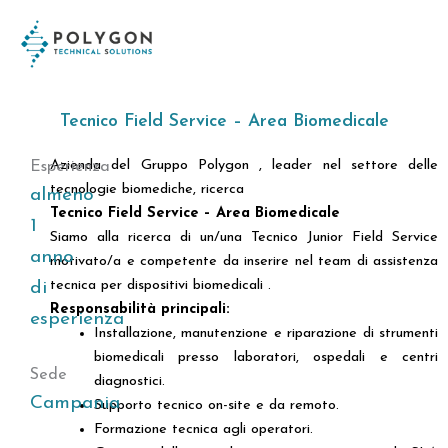
Vai
contenuto
al
contenuto
Tecnico Field Service – Area Biomedicale
Azienda del Gruppo Polygon , leader nel settore delle
Esperienza
tecnologie biomediche, ricerca
almeno
Tecnico Field Service – Area Biomedicale
1
Siamo alla ricerca di un/una Tecnico Junior Field Service
anno
motivato/a e competente da inserire nel team di assistenza
tecnica per dispositivi biomedicali .
di
Responsabilità principali:
esperienza
Installazione, manutenzione e riparazione di strumenti
biomedicali presso laboratori, ospedali e centri
Sede
diagnostici.
Campania
Supporto tecnico on-site e da remoto.
Formazione tecnica agli operatori.