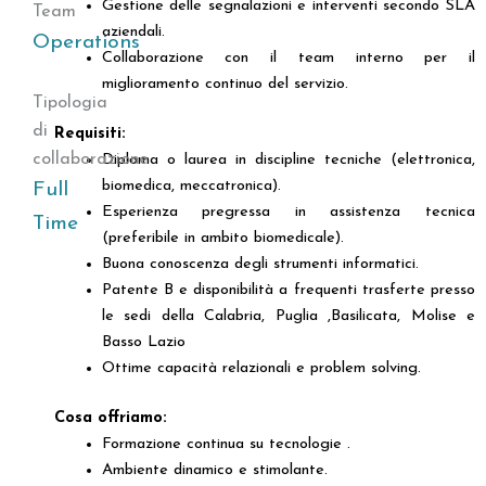
Gestione delle segnalazioni e interventi secondo SLA
Team
aziendali.
Operations
Collaborazione con il team interno per il
miglioramento continuo del servizio.
Tipologia
di
Requisiti:
collaborazione
Diploma o laurea in discipline tecniche (elettronica,
biomedica, meccatronica).
Full
Esperienza pregressa in assistenza tecnica
Time
(preferibile in ambito biomedicale).
Buona conoscenza degli strumenti informatici.
Patente B e disponibilità a frequenti trasferte presso
le sedi della Calabria, Puglia ,Basilicata, Molise e
Basso Lazio
Ottime capacità relazionali e problem solving.
Cosa offriamo:
Formazione continua su tecnologie .
Ambiente dinamico e stimolante.